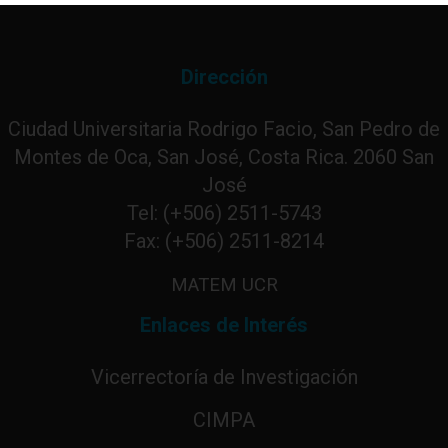
Dirección
Ciudad Universitaria Rodrigo Facio, San Pedro de
Montes de Oca, San José, Costa Rica. 2060 San
José
Tel: (+506) 2511-5743
Fax: (+506) 2511-8214
MATEM UCR
Enlaces de Interés
Vicerrectoría de Investigación
CIMPA